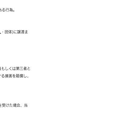
ある行為。
⼈・団体)に譲渡ま
員もしくは第三者と
かる損害を賠償し、
を受けた場合、当