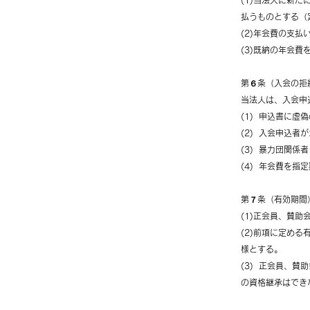
(1)当法人に新
払うものとする（
(2)年会費の支
(3)既納の年会
第６条（入会の拒
当法人は、入会申
(1) 申込書に虚
(2) 入会申込
(3) 暴力団関
(4) 年会費を指
第７条（有効期間
(1)正会員、賛
(2)前項に定め
様とする。
(3) 正会員、
の資格継承はでき