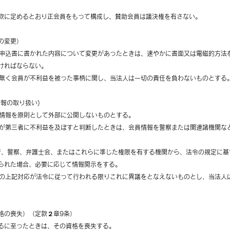
款に定めるとおり正会員をもって構成し、賛助会員は議決権を有さない。
の変更）
入会申込書に書かれた内容について変更があったときは、速やかに書面又は電磁的方法
ければならない。
出が無く会員が不利益を被った事柄に関し、当法人は一切の責任を負わないものとする
情報の取り扱い)
会員情報を原則として外部に公開しないものとする。
言等が第三者に不利益を及ぼすと判断したときは、会員情報を警察または関連諸機関な
察庁、警察、弁護士会、またはこれらに準じた権限を有する機関から、法令の規定に
られた場合、必要に応じて情報開示をする。
法人の上記対応が法令に従って行われる限りこれに異議をとなえないものとし，当法人
格の喪失）（定款２章9条）
るに至ったときは、その資格を喪失する。