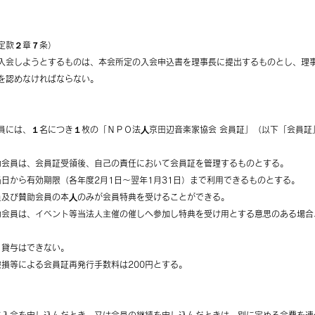
定款２章７条）
入会しようとするものは、本会所定の入会申込書を理事長に提出するものとし、理
を認めなければならない。
員には、１名につき１枚の「ＮＰＯ法⼈京田辺音楽家協会 会員証」（以下「会員証
賛助会員は、会員証受領後、自己の責任において会員証を管理するものとする。
行当日から有効期限（各年度2月1日～翌年1月31日）まで利用できるものとする。
会員及び賛助会員の本⼈のみが会員特典を受けることができる。
賛助会員は、イベント等当法人主催の催しへ参加し特典を受け用とする意思のある場
・貸与はできない。
破損等による会員証再発行手数料は200円とする。