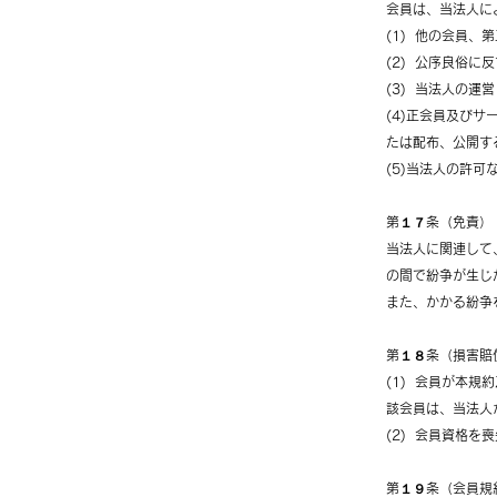
会員は、当法人に
(1) 他の会員
(2) 公序良俗
(3) 当法人の
(4)正会員及び
たは配布、公開す
(5)当法人の許
第１７条（免責）
当法人に関連して
の間で紛争が生じ
また、かかる紛争
第１８条（損害賠
(1) 会員が本
該会員は、当法人
(2) 会員資格
第１９条（会員規