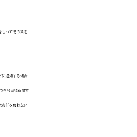
をもってその旨を
。
どに通知する場合
基づき会員情報関す
は責任を負わない