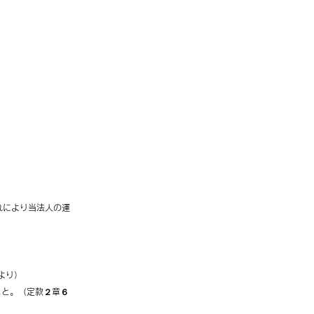
れにより当法人の運
より）
こと。（定款２章６