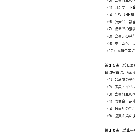
（3）会員相互の
（4）コンサート
（5）活動（HP
（6）演奏会・講
（7）総会での議
（8）会員証の発
（9）ホームペー
（10）協賛企業
第１５条（賛助会
賛助会員は、次の
（1）会報誌の送
（2）事業・イベ
（3）会員相互の
（4）演奏会・講
（5）会員証の発
（6）協賛企業に
第１６条（禁止事