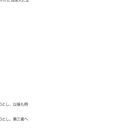
速やかに当法人に支
のとし、以後も同
のとし、第三者へ