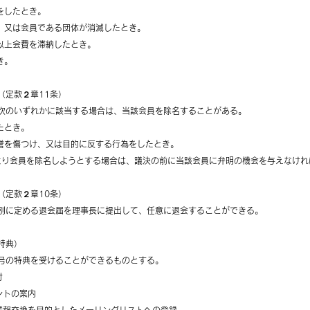
出をしたとき。
し、又は会員である団体が消滅したとき。
年以上会費を滞納したとき。
き。
（定款２章11条）
次のいずれかに該当する場合は、当該会員を除名することがある。
したとき。
の名誉を傷つけ、又は目的に反する行為をしたとき。
により会員を除名しようとする場合は、議決の前に当該会員に弁明の機会を与えなけ
（定款２章10条）
別に定める退会届を理事長に提出して、任意に退会することができる。
特典）
号の特典を受けることができるものとする。
付
ントの案内