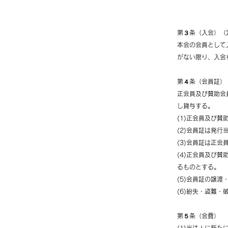
第３条（入会）（
本会の会員として
がない限り、入会
第４条（会員証）
正会員及び賛助会
し貸与する。
(1)正会員及び
(2)会員証は発
(3)会員証は正
(4)正会員及び
るものとする。
(5)会員証の譲渡
(6)紛失・盗難・
第５条（会費）