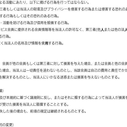
よる活動にあたり、以下に掲げる行為を行ってはならない。
、第三者もしくは当法人の財産及びプライバシーを侵害する行為または侵害する恐れの
に反する行為もしくはその恐れのある行為。
運営・活動を妨げる行為及び信用を毀損する行為。
サービス会員に提供される会員情報等を当法人の許可なく、第三者(他⼈または他の法
る行為。
可なく当法人の名称及び情報を使⽤する行為。
、会員が他の会員もしくは第三者に対して損害を与えた場合、または会員と他の会
た場合、当法人は一切責任を追わないものとし、当該会員は自己の費用と責任でか
を解決するものとし、当法人にいかなる迷惑または損害を与えないものとする。
償）
規約及び本規約に基づく諸規則に反し、またはそれに類する行為によって当法人が損害
が受けた損害を当法人に賠償することとする。
を喪失した後の場合も、前項の規定は継続されるものとする。
約の変更）