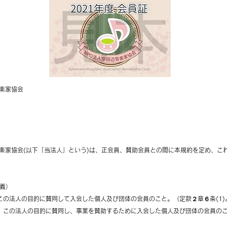
音楽家協会
音楽家協会(以下「当法人」という)は、正会員、賛助会員との間に本規約を定め、こ
義）
は、この法人の目的に賛同して入会した個人及び団体の会員のこと。（定款２章６条(1)
とは、この法人の目的に賛同し、事業を賛助するために入会した個人及び団体の会員の