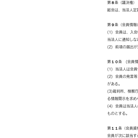
第８条（議決権）
総会は、当法人定
第９条（会員情報
(1) 会員は、
当法人に通知しな
(2) 前項の届
第１０条 (会員
(1) 当法人は
(2) 会員の発
がある。
(3)裁判所、検
る情報開示を求め
(4) 会員は当
ものとする。
第１１条（会員資
会員が次に該当す