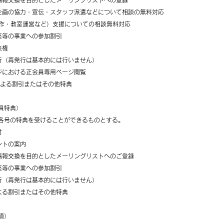
情報交換を目的としたメーリングリストへの登録
企画の協力・宣伝・スタッフ派遣などについて相談の無料対応
制作・教室運営など）支援についての相談無料対応
座等の事業への参加割引
決権
行（再発行は基本的には行いません）
ジにおける正会員専用ページ閲覧
による割引またはその他特典
員特典）
各号の特典を受けることができるものとする。
付
ントの案内
情報交換を目的としたメーリングリストへのご登録
座等の事業への参加割引
行（再発行は基本的には行いません）
よる割引またはその他特典
項）