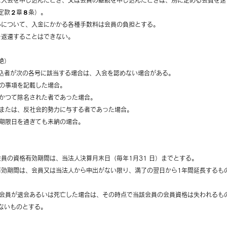
たに入会を申し込んだとき、又は会員の継続を申し込んだときは、別に定める会費を
定款２章８条）。
払いについて、入金にかかる各種手数料は会員の負担とする。
費を返還することはできない。
絶）
込者が次の各号に該当する場合は、入会を認めない場合がある。
偽の事項を記載した場合。
者がかつて除名された者であった場合。
係者または、反社会的勢力に与する者であった場合。
定期限日を過ぎても未納の場合。
）
助会員の資格有効期間は、当法人決算月末日（毎年1月31 日）までとする。
る有効期間は、会員又は当法人から申出がない限り、満了の翌日から1年間延長するも
賛助会員が退会あるいは死亡した場合は、その時点で当該会員の会員資格は失われるも
ないものとする。