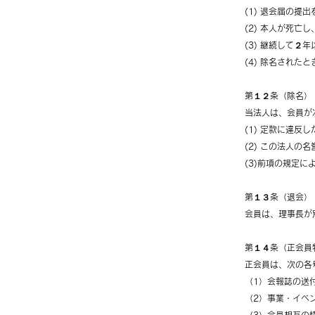
(1) 退会届の提
(2) 本人が死亡
(3) 継続して２
(4) 除名されたと
第１２条（除名）
当法人は、会員が
(1) 定款に違反
(2) この法人
(3)前項の規定
第１３条（退会）
会員は、理事長が
第１４条（正会員
正会員は、次の各
（1）会報誌の送
（2）事業・イベ