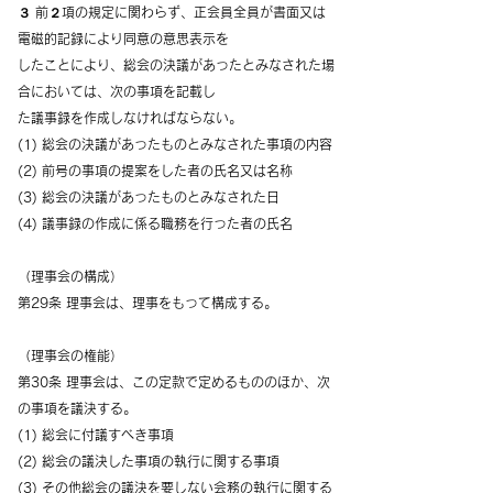
３ 前２項の規定に関わらず、正会員全員が書面又は
電磁的記録により同意の意思表示を
したことにより、総会の決議があったとみなされた場
合においては、次の事項を記載し
た議事録を作成しなければならない。
(1) 総会の決議があったものとみなされた事項の内容
(2) 前号の事項の提案をした者の氏名又は名称
(3) 総会の決議があったものとみなされた日
(4) 議事録の作成に係る職務を行った者の氏名
（理事会の構成）
第29条 理事会は、理事をもって構成する。
（理事会の権能）
第30条 理事会は、この定款で定めるもののほか、次
の事項を議決する。
(1) 総会に付議すべき事項
(2) 総会の議決した事項の執行に関する事項
(3) その他総会の議決を要しない会務の執行に関する