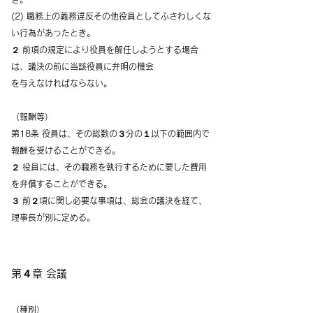
(2) 職務上の義務違反その他役員としてふさわしくな
い行為があったとき。
２ 前項の規定により役員を解任しようとする場合
は、議決の前に当該役員に弁明の機会
を与えなければならない。
（報酬等）
第18条 役員は、その総数の３分の１以下の範囲内で
報酬を受けることができる。
２ 役員には、その職務を執行するために要した費用
を弁償することができる。
３ 前２項に関し必要な事項は、総会の議決を経て、
理事長が別に定める。
第４章 会議
（種別）