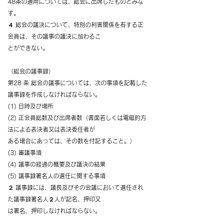
48条の適用については、総会に出席したものとみな
す。
４ 総会の議決について、特別の利害関係を有する正
会員は、その議事の議決に加わるこ
とができない。
（総会の議事録）
第28 条 総会の議事については、次の事項を記載した
議事録を作成しなければならない。
(1) 日時及び場所
(2) 正会員総数及び出席者数（書面若しくは電磁的方
法による表決者又は表決委任者が
ある場合にあっては、その数を付記すること。）
(3) 審議事項
(4) 議事の経過の概要及び議決の結果
(5) 議事録署名人の選任に関する事項
２ 議事録には、議長及びその会議において選任され
た議事録署名人２人が記名、押印又
は署名、押印しなければならない。