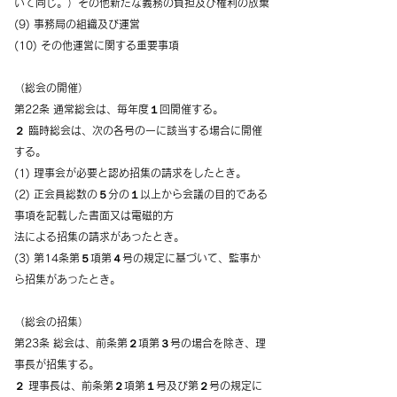
いて同じ。）その他新たな義務の負担及び権利の放棄
(9) 事務局の組織及び運営
(10) その他運営に関する重要事項
（総会の開催）
第22条 通常総会は、毎年度１回開催する。
２ 臨時総会は、次の各号の一に該当する場合に開催
する。
(1) 理事会が必要と認め招集の請求をしたとき。
(2) 正会員総数の５分の１以上から会議の目的である
事項を記載した書面又は電磁的方
法による招集の請求があったとき。
(3) 第14条第５項第４号の規定に基づいて、監事か
ら招集があったとき。
（総会の招集）
第23条 総会は、前条第２項第３号の場合を除き、理
事長が招集する。
２ 理事長は、前条第２項第１号及び第２号の規定に