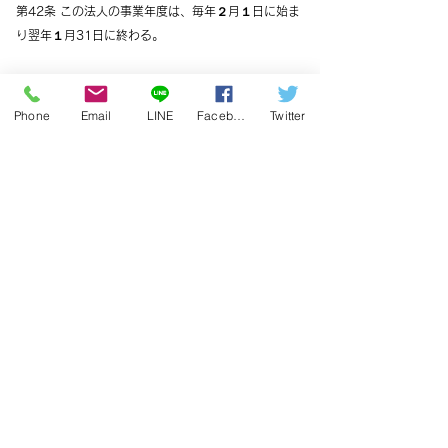
第42条 この法人の事業年度は、毎年２月１日に始ま
り翌年１月31日に終わる。
（事業計画及び予算）
第43条 この法人の事業計画及びこれに伴う活動予算
Phone
Email
LINE
Facebook
Twitter
は、理事長が作成し、総会の議決を
経なければならない。
（暫定予算）
第44条 前条の規定にかかわらず、やむを得ない理由
により予算が成立しないときは、理
事長は、理事会の議決を経て、予算成立の日まで前事
業年度の予算に準じ収益費用を講
じることができる。
２ 前項の収益費用は、新たに成立した予算の収益費
用とみなす。
（予算の追加及び更正）
第45条 予算議決後にやむを得ない事由が生じたとき