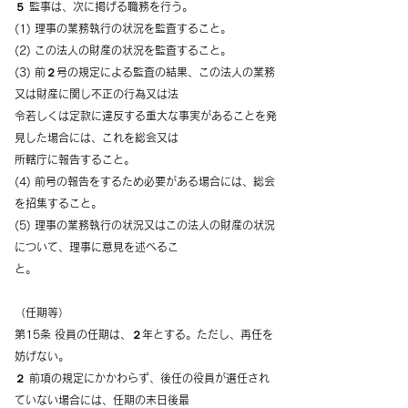
５ 監事は、次に掲げる職務を行う。
(1) 理事の業務執行の状況を監査すること。
(2) この法人の財産の状況を監査すること。
(3) 前２号の規定による監査の結果、この法人の業務
又は財産に関し不正の行為又は法
令若しくは定款に違反する重大な事実があることを発
見した場合には、これを総会又は
所轄庁に報告すること。
(4) 前号の報告をするため必要がある場合には、総会
を招集すること。
(5) 理事の業務執行の状況又はこの法人の財産の状況
について、理事に意見を述べるこ
と。
（任期等）
第15条 役員の任期は、２年とする。ただし、再任を
妨げない。
２ 前項の規定にかかわらず、後任の役員が選任され
ていない場合には、任期の末日後最