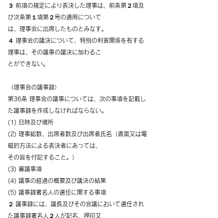
３ 前項の規定により表決した理事は、前条第２項及
び次条第１項第２号の適用について
は、理事会に出席したものとみなす。
４ 理事会の議決について、特別の利害関係を有する
理事は、その議事の議決に加わるこ
とができない。
（理事会の議事録）
第36条 理事会の議事については、次の事項を記載し
た議事録を作成しなければならない。
(1) 日時及び場所
(2) 理事総数、出席者数及び出席者氏名（書面又は電
磁的方法による表決者にあっては、
その旨を付記すること。）
(3) 審議事項
(4) 議事の経過の概要及び議決の結果
(5) 議事録署名人の選任に関する事項
２ 議事録には、議長及びその会議において選任され
た議事録署名人２人が記名、押印又