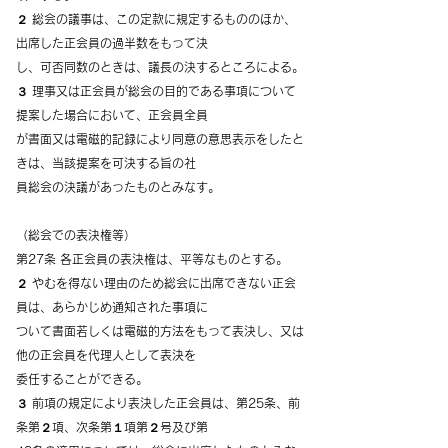
２ 総会の議事は、この定款に規定するもののほか、
出席した正会員の過半数をもって決
し、可否同数のときは、議長の決するところによる。
３ 理事又は正会員が総会の目的である事項について
提案した場合において、正会員全員
が書面又は電磁的記録により同意の意思表示をしたと
きは、当該提案を可決する旨の社
員総会の決議があったものとみなす。
（総会での表決権等）
第27条 各正会員の表決権は、平等なものとする。
２ やむを得ない理由のため総会に出席できない正会
員は、あらかじめ通知された事項に
ついて書面若しくは電磁的方法をもって表決し、又は
他の正会員を代理人として表決を
委任することができる。
３ 前項の規定により表決した正会員は、第25条、前
条第２項、次条第１項第２号及び第