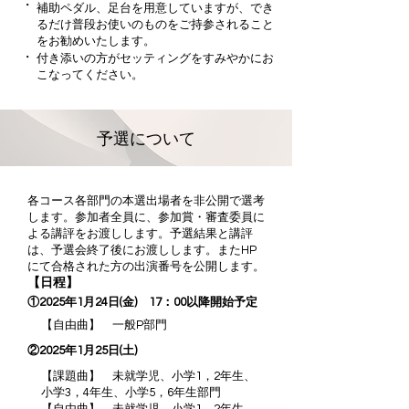
・
補助ペダル、足台を用意していますが、でき
るだけ普段お使いのものをご持参されること
をお勧めいたします。
・
付き添いの方がセッティングをすみやかにお
こなってください。
予選について
各コース各部門の本選出場者を非公開で選考
します。参加者全員に、参加賞・審査委員に
よる講評をお渡しします。予選結果と講評
は、予選会終了後にお渡しします。またHP
にて合格された方の出演番号を公開します。
【日程】
①2025年1月24日(金) 17：00以降開始予定
【自由曲】 一般P部門
②2025年1月25日(土)
【課題曲】 未就学児、小学1，2年生、
小学3，4年生、小学5，6年生部門