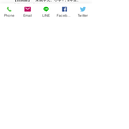
【自由曲】 未就学児、小学1，2年生、
小学3，4年生
③2025年1月26日(日)
Phone
Email
LINE
Facebook
Twitter
【自由曲】 小学5，6年生、中学生、高
校生、一般A部門
※時間帯についての希望は受けられません。
【会場】
京田辺市商工会館CIKビル キララ
ホール
【審査委員】
井上 まゆみ先生、古新 薫先
生、小堀 英郎先生、榊原 契保先生、城 沙織
先生、種子尾 由里先生
本選について
公開の演奏で各部門の受賞者および受賞記念
コンサート出場者を選考します。参加者全員
に、参加賞・審査委員による講評をお渡しし
ます。審査終了後に受賞式を行い、講評をお
渡しします。 またHPにて受賞された方のお
名前を公開します。
【日程】