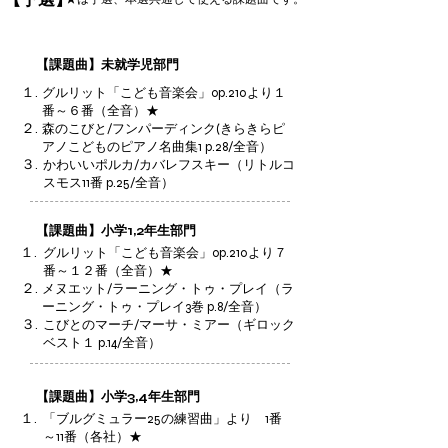
【課題曲】未就学児部門
１.
グルリット「こども音楽会」op.210より１
番～６番（全音）★
２.
森のこびと/フンパーディンク(きらきらピ
アノこどものピアノ名曲集1 p.28/全音）
３.
かわいいポルカ/カバレフスキー（リトルコ
スモス11番 p.25/全音）
【課題曲】小学1,2年生部門
１.
グルリット「こども音楽会」op.210より７
番～１２番（全音）★
２.
メヌエット/ラーニング・トゥ・プレイ（ラ
ーニング・トゥ・プレイ3巻 p.8/全音）
３.
こびとのマーチ/マーサ・ミアー（ギロック
ベスト１ p.14/全音）
【課題曲】小学3,4年生部門
１.
「ブルグミュラー25の練習曲」より 1番
～11番（各社）★