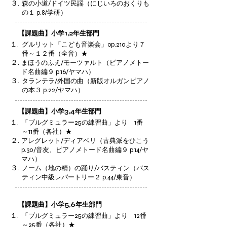
３.
森の小道/ドイツ民謡（にじいろのおくりも
の１ p.8/学研）
【課題曲】小学1,2年生部門
１.
グルリット「こども音楽会」op.210より７
番～１２番（全音）★
２.
まほうのふえ/モーツァルト（ピアノメトー
ド名曲編９ p.16/ヤマハ）
３.
タランテラ/外国の曲（新版オルガンピアノ
の本３ p.22/ヤマハ）
【課題曲】小学3,4年生部門
１.
「ブルグミュラー25の練習曲」より 1番
～11番（各社）★
２.
アレグレット/ディアベリ（古典派をひこう
p.30/音友、ピアノメトード名曲編９ p.14/ヤ
マハ）
３.
ノーム（地の精）の踊り/バスティン（バス
ティン中級レパートリー２ p.44/東音）
【課題曲】小学5,6年生部門
１.
「ブルグミュラー25の練習曲」より 12番
～25番（各社）★