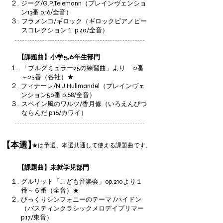
２.
ジーグ/G.P.Telemann（プレインヴェンショ
ン13番 p.16/全音）
３.
フラメンコ/ギロック（ギロックピアノピー
スコレクション１ p.40/全音）
【課題曲】小学5,6年生部門
１.
「ブルグミュラー25の練習曲」より 12番
～25番（各社）★
２.
フィナーレ/N.J.Hullmandel（プレインヴェ
ンション50番 p.68/全音）
３.
スペイン風のワルツ/香月修（いろえんぴつ
ならんだ p.16/カワイ）
【本選】
★は予選、本選共通して使える課題曲です。
【課題曲】未就学児部門
１.
グルリット「こども音楽会」op.210より１
番～６番（全音）★
２.
びっくりシンフォニーのテーマ /ハイドン
（バスティンクラシックメロデイプリマー
p.17/東音）