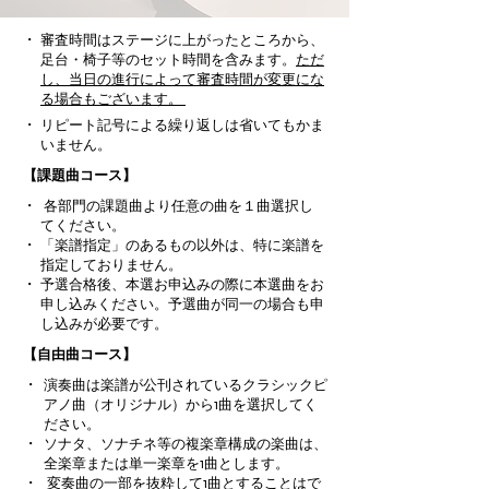
・
審査時間はステージに上がったところから、
足台・椅子等のセット時間を含みます。
ただ
し、当日の進行によって審査時間が変更にな
る場合もございます。
・
リピート記号による繰り返しは省いてもかま
いません。
​【課題曲コース】
・
各部門の課題曲より任意の曲を１曲選択し
てください。
・
「楽譜指定」のあるもの以外は、特に楽譜を
指定しておりません。
・
予選合格後、本選お申込みの際に本選曲をお
申し込みください。予選曲が同一の場合も申
し込みが必要です。
​【自由曲コース】
・
演奏曲は楽譜が公刊されているクラシックピ
アノ曲（オリジナル）から1曲を選択してく
ださい。
・
ソナタ、ソナチネ等の複楽章構成の楽曲は、
全楽章または単一楽章を1曲とします。
・
変奏曲の一部を抜粋して1曲とすることはで