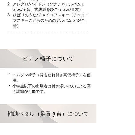
２.
アレグロ/ハイドン（ソナチネアルバム１
p.105/全音、古典派をひこう p.24/音友）
３.
ひばりのうた/チャイコフスキー（チャイコ
フスキーこどものためのアルバム p.36/全
音）
ピアノ椅子について
・
トムソン椅子（背もたれ付き高低椅子）を使
用。
・
小学生以下の出場者は付き添いの方による高
さ調節が可能です。
補助ペダル（足置き台）について