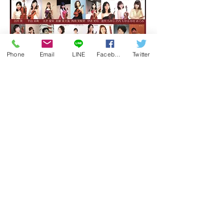
Phone
Email
LINE
Facebook
Twitter
京田辺市音楽コンクール祝祭管
弦楽団 結成記念演奏会
​「スーパーキッズ＆ニュ
ーイヤーコンサート」
2021年1月24日(日曜日)
開演14:00 開場13:30
京田辺市立中央公民館 大ホール
≪第Ⅰ部≫