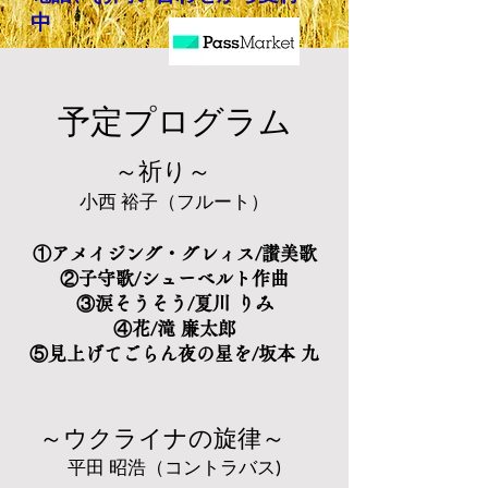
中
予定プログラム
～祈り～
小西 裕子（フルート）
①アメイジング・グレィス/讃美歌
②子守歌/シューベルト作曲
③涙そうそう/夏川 りみ
④花/滝 廉太郎
⑤見上げてごらん夜の星を/坂本 九
～ウクライナの旋律～
平田 昭浩（コントラバス)