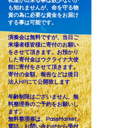
私達が出来る事は数少ないか
も知れませんが、命を守る物
資の為に必要な資金をお届け
する事は可能です。
演奏会は無料ですが、当日ご
来場者様皆様に寄付のお願い
をさせて頂きます。お預かり
した寄付金はウクライナ大使
館に寄付をさせて頂きます。
寄付の金額、報告などは後日
法人HPにて公開致します
年齢制限はございません、無
料整理券のご予約をお願いし
ます。
​無料整理券は、PassMarket、
電話、お問い合わせから受付