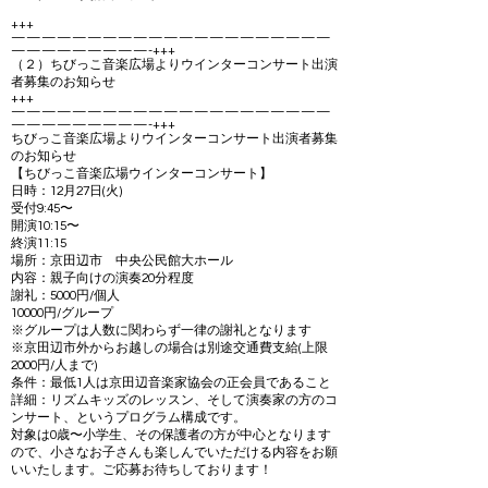
+++
—————————————————————
—————————-+++
（２）ちびっこ音楽広場よりウインターコンサート出演
者募集のお知らせ
+++
—————————————————————
—————————-+++
ちびっこ音楽広場よりウインターコンサート出演者募集
のお知らせ
【ちびっこ音楽広場ウインターコンサート】
日時：12月27日(火)
受付9:45〜
開演10:15〜
終演11:15
場所：京田辺市 中央公民館大ホール
内容：親子向けの演奏20分程度
謝礼：5000円/個人
10000円/グループ
※グループは人数に関わらず一律の謝礼となります
※京田辺市外からお越しの場合は別途交通費支給(上限
2000円/人まで)
条件：最低1人は京田辺音楽家協会の正会員であること
詳細：リズムキッズのレッスン、そして演奏家の方のコ
ンサート、というプログラム構成です。
対象は0歳〜小学生、その保護者の方が中心となります
ので、小さなお子さんも楽しんでいただける内容をお願
いいたします。ご応募お待ちしております！
…………………………………………………………