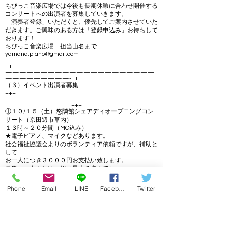
ちびっこ音楽広場では今後も長期休暇に合わせ開催する
コンサートへの出演者を募集していきます。
「演奏者登録」いただくと、優先してご案内させていた
だきます。ご興味のある方は「登録申込み」お待ちして
おります！
ちびっこ音楽広場 担当山名まで
yamana.piano@gmail.com
+++
—————————————————————
—————————-+++
（３）イベント出演者募集
+++
—————————————————————
—————————-+++
①１０/１５（土）悠隣館シェアディオープニングコン
サート（京田辺市草内）
１３時～２０分間（MC込み）
★電子ピアノ、マイクなどあります。
社会福祉協議会よりのボランティア依頼ですが、補助と
して
お一人につき３０００円お支払い致します。
募集：一人または一組（最大２名まで）
②１１/２１㈪ 井手町支援学校コンサート（井手
町）
Phone
Email
LINE
Facebook
Twitter
１２時４０分～１３時１０分の３０分（MC込み）
★必要であれば電子ピアノご用意いたします
こちらも社会福祉協議会よりボランティア依頼になりま
す。障害がある子供達が
通う学校内のランチタイムに開催するコンサートです。