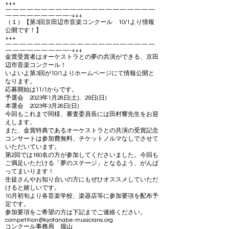
+++
—————————————————————
—————————-+++
（１）【第3回京田辺市音楽コンクール 10/1より情報
公開です！】
+++
—————————————————————
—————————-+++
金賞受賞者はオーケストラとの夢の共演ができる、京田
辺市音楽コンクール！
いよいよ第3回が10/1よりホームページにて情報公開と
なります。
応募開始は11/1からです。
予選会 2023年1月28日(土)、29日(日)
本選会 2023年3月26日(日)
今回もこれまで同様、審査委員長には田村響先生をお迎
えします。
また、金賞特典であるオーケストラとの共演の受賞記念
コンサートは参加費無料、チケットノルマなしでさせて
いただいています。
第2回では160名の方が参加してくださいました。今回も
ご満足いただける「夢のステージ」となるよう、がんば
ってまいります！
生徒さんやお知り合いの方にもぜひオススメしていただ
けると嬉しいです。
10月初旬より各音楽学校、楽器店等に参加要項を配布予
定です。
参加要項をご希望の方は下記までご連絡ください。
competition@kyotanabe-musicians.org
コンクール事務局 堀山